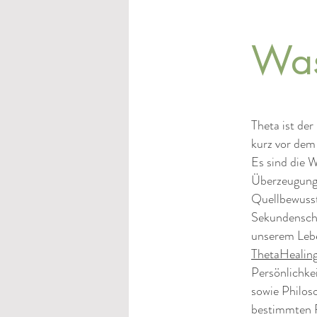
Was
Theta ist de
kurz vor dem
Es sind die 
Überzeugung
Quellbewusst
Sekundenschn
unserem Lebe
ThetaHealin
Persönlichke
sowie Philoso
bestimmten Re