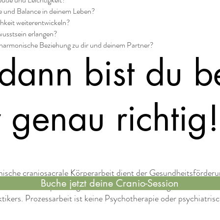
 und Balance in deinem Leben?
chkeit weiterentwickeln?
usstsein erlangen?
e, harmonische Beziehung zu dir und deinem Partner?
 dann bist du b
 genau richtig!
ische craniosacrale Körperarbeit dient der Gesundheitsförder
Buche jetzt deine Cranio-Session
 und der Entspannung. Sie ersetzt nicht die Diagnose und Ther
tikers. Prozessarbeit ist keine Psychotherapie oder psychiatrisc