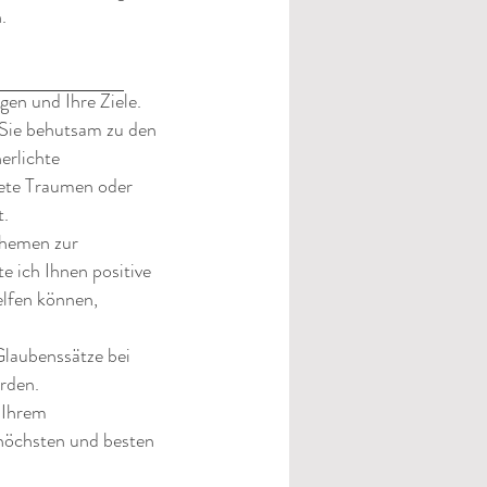
.
en und Ihre Ziele.
 Sie behutsam zu den
erlichte
itete Traumen oder
t.
Themen zur
e ich Ihnen positive
elfen können,
 Glaubenssätze bei
rden.
 Ihrem
 höchsten und besten