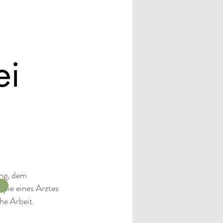
ei
ung, dem
apie eines Arztes
he Arbeit.