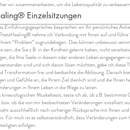
lcher wir zusammenarbeiten, um die Lebensqualität zu verbessern
aling® Einzelsitzungen
s Einführungsgespräches besprechen wir Ihr persönliches Anlieg
 ThetaHealing® nehme ich Verbindung mit Ihnen auf und führe
Ihrem “Problem” zugrundeliegen. Dies können unbewusst verinn
 sein, die Sie z.B. in der Kindheit gelernt haben, nicht verarbe
en, die Ihre Seele in diesem oder anderen Leben eingegangen is
verstanden sind und sich davon lösen möchten, gebe ich diese 
d Transformation frei und beobachte die Ablösung. Danach biet
en und Gefühle an, die Ihrem Ziel dienlich sind und die Ihnen h
änderungen in Ihrem Leben in die Wege zu leiten.
s kinesiologischen Muskeltests, teste ich ab, ob z.B. bestimmte
, bzw. ob die von mir beobachteten Veränderungen installiert wu
chieht ausschließlich nach vorheriger Rücksprache mit Ihnen und
is. Für mich ist es selbstverständlich, dass Veränderungen zum
teiligten erfolgen.