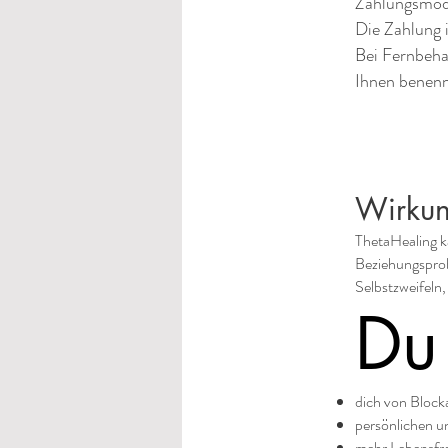
Zahlungsmoda
Die Zahlung i
Bei Fernbeha
Ihnen benen
Wirkun
ThetaHealing k
Beziehungsprob
Selbstzweifeln
Du
dich von Block
persönlichen u
mehr Lebensfre