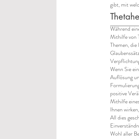
gibt, mit we
Thetahe
Während eine
Mithilfe von
Themen, die 
Glaubenssätze
Verpflichtung
Wenn Sie ein
Auflösung un
Formulierung
positive Ver
Mithilfe eine
Ihnen wirken
All dies ges
Einverständn
Wohl aller Be