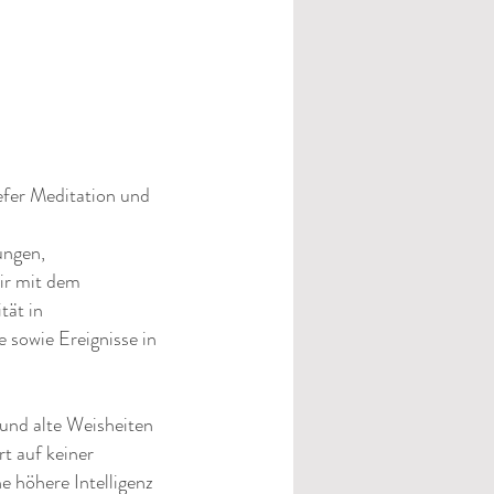
?
efer Meditation und
ungen,
ir mit dem
tät in
 sowie Ereignisse in
 und alte Weisheiten
rt auf keiner
ne höhere Intelligenz